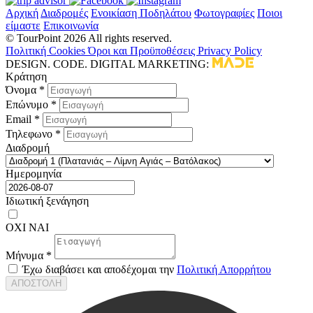
Αρχική
Διαδρομές
Ενοικίαση Ποδηλάτου
Φωτογραφίες
Ποιοι
είμαστε
Επικοινωνία
© TourPoint 2026 All rights reserved.
Πολιτική Cookies
Όροι και Προϋποθέσεις
Privacy Policy
DESIGN. CODE. DIGITAL MARKETING:
Κράτηση
Όνομα *
Επώνυμο *
Email *
Τηλεφωνο *
Διαδρομή
Ημερομηνία
Ιδιωτική ξενάγηση
ΟΧΙ
ΝΑΙ
Μήνυμα *
Έχω διαβάσει και αποδέχομαι την
Πολιτική Απορρήτου
ΑΠΟΣΤΟΛΗ