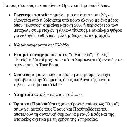
Για τους σκοπούς των παρόντων Όρων και Προϋποθέσεων:
Συγγενής εταιρεία
σημαίνει μια οντότητα που ελέγχει,
ελέγχεται από ή βρίσκεται υπό κοινό έλεγχο με ένα μέρος,
όπου "έλεγχος" σημαίνει κατοχή 50% ή περισσότερο των
μετοχών, συμμετοχών ή άλλων τίτλους με δικαίωμα ψήφου
για εκλογή διευθυντών ή άλλης διαχειριστικής αρχής.
Χώρα
αναφέρεται σε: Ελλάδα
Εταιρεία
(αναφέρεται είτε ως "η Εταιρεία", "Εμείς",
"Εμείς" ή "Δικοί μας" σε αυτό το Συμφωνητικό) αναφέρεται
στην εταιρεία Tour Point.
Συσκευή
σημαίνει κάθε συσκευή που μπορεί να έχει
πρόσβαση στην Υπηρεσία, όπως υπολογιστής, κινητό
τηλέφωνο ή ψηφιακό tablet.
Υπηρεσία
αναφέρεται στον ιστότοπο.
Όροι και Προϋποθέσεις
(αναφέρονται επίσης ως "Όροι")
σημαίνει αυτούς τους Όρους και Προϋποθέσεις που
αποτελούν τη συνολική συμφωνία μεταξύ Εσάς και της
Εταιρείας σχετικά με τη χρήση της Υπηρεσίας.