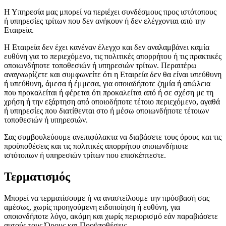
Η Υπηρεσία μας μπορεί να περιέχει συνδέσμους προς ιστότοπους
ή υπηρεσίες τρίτων που δεν ανήκουν ή δεν ελέγχονται από την
Εταιρεία.
Η Εταιρεία δεν έχει κανέναν έλεγχο και δεν αναλαμβάνει καμία
ευθύνη για το περιεχόμενο, τις πολιτικές απορρήτου ή τις πρακτικές
οποιωνδήποτε τοποθεσιών ή υπηρεσιών τρίτων. Περαιτέρω
αναγνωρίζετε και συμφωνείτε ότι η Εταιρεία δεν θα είναι υπεύθυνη
ή υπεύθυνη, άμεσα ή έμμεσα, για οποιαδήποτε ζημία ή απώλεια
που προκαλείται ή φέρεται ότι προκαλείται από ή σε σχέση με τη
χρήση ή την εξάρτηση από οποιοδήποτε τέτοιο περιεχόμενο, αγαθά
ή υπηρεσίες που διατίθενται στο ή μέσω οποιωνδήποτε τέτοιων
τοποθεσιών ή υπηρεσιών.
Σας συμβουλεύουμε ανεπιφύλακτα να διαβάσετε τους όρους και τις
προϋποθέσεις και τις πολιτικές απορρήτου οποιωνδήποτε
ιστότοπων ή υπηρεσιών τρίτων που επισκέπτεστε.
Τερματισμός
Μπορεί να τερματίσουμε ή να αναστείλουμε την πρόσβασή σας
αμέσως, χωρίς προηγούμενη ειδοποίηση ή ευθύνη, για
οποιονδήποτε λόγο, ακόμη και χωρίς περιορισμό εάν παραβιάσετε
αυτούς τους Όρους και Προϋποθέσεις.