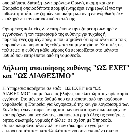
οποιαδήποτε διάταξη των παρόντων Όρων), ακόμη και αν η
Εταιρεία ή οποιοσδήποτε προμηθευτής έχει ενημερωθεί για την
πιθανότητα τέτοιων ζημιών και ακόμη και αν η επανόρθωση δεν
εκπληρώνει τον ουσιαστικό σκοπό της.
Ορισμένες πολιτείες δεν επιτρέπουν την εξαίρεση σιωπηρών
εγγυήσεων ή τον περιορισμό της ευθύνης για τυχαίες ή
παρεπόμενες ζημιές, πράγμα που σημαίνει ότι ορισμένοι από τους
παραπάνω περιορισμούς ενδέχεται να μην ισχύουν. Σε αυτές τις
πολιτείες, η ευθύνη κάθε μέρους θα περιορίζεται στο μέγιστο
βαθμό που επιτρέπεται από τη νομοθεσία.
Δήλωση αποποίησης ευθύνης "ΩΣ ΕΧΕΙ"
και "ΩΣ ΔΙΑΘΕΣΙΜΟ"
Η Υπηρεσία παρέχεται σε εσάς "ΩΣ ΕΧΕΙ" και "ΩΣ
ΔΙΑΘΕΣΙΜΟ" και με όλες τις βλάβες και ελαττώματα χωρίς καμία
εγγύηση. Στο μέγιστο βαθμό που επιτρέπεται από την ισχύουσα
νομοθεσία, η Εταιρεία, για λογαριασμό της και για λογαριασμό των
Συνδεδεμένων εταιρειών της και των αντίστοιχων δικαιοπαρόχων
και παρόχων υπηρεσιών της, αποποιείται ρητά όλες τις εγγυήσεις,
ρητές, σιωπηρές, νομικές ή άλλες, σε σχέση με Υπηρεσία,
συμπεριλαμβανομένων όλων των σιωπηρών εγγυήσεων
εμπορευσιμότητας, καταλληλότητας για συγκεκριμένο σκοπό,