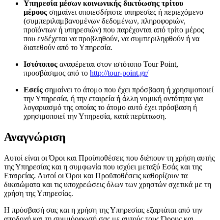
Υπηρεσία μέσων κοινωνικής δικτύωσης τρίτου
μέρους
σημαίνει οποιεσδήποτε υπηρεσίες ή περιεχόμενο
(συμπεριλαμβανομένων δεδομένων, πληροφοριών,
προϊόντων ή υπηρεσιών) που παρέχονται από τρίτο μέρος
που ενδέχεται να προβληθούν, να συμπεριληφθούν ή να
διατεθούν από το Υπηρεσία.
Ιστότοπος
αναφέρεται στον ιστότοπο Tour Point,
προσβάσιμος από το
http://tour-point.gr/
Εσείς
σημαίνει το άτομο που έχει πρόσβαση ή χρησιμοποιεί
την Υπηρεσία, ή την εταιρεία ή άλλη νομική οντότητα για
λογαριασμό της οποίας το άτομο αυτό έχει πρόσβαση ή
χρησιμοποιεί την Υπηρεσία, κατά περίπτωση.
Αναγνώριση
Αυτοί είναι οι Όροι και Προϋποθέσεις που διέπουν τη χρήση αυτής
της Υπηρεσίας και η συμφωνία που ισχύει μεταξύ Εσάς και της
Εταιρείας. Αυτοί οι Όροι και Προϋποθέσεις καθορίζουν τα
δικαιώματα και τις υποχρεώσεις όλων των χρηστών σχετικά με τη
χρήση της Υπηρεσίας.
Η πρόσβασή σας και η χρήση της Υπηρεσίας εξαρτάται από την
αποδοχή και τη συμμόρφωσή σας με αυτούς τους Όρους και