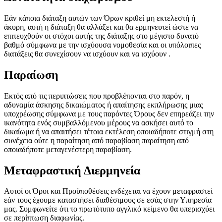
Εάν κάποια διάταξη αυτών των Όρων κριθεί μη εκτελεστή ή
άκυρη, αυτή η διάταξη θα αλλάξει και θα ερμηνευτεί ώστε να
επιτευχθούν οι στόχοι αυτής της διάταξης στο μέγιστο δυνατό
βαθμό σύμφωνα με την ισχύουσα νομοθεσία και οι υπόλοιπες
διατάξεις θα συνεχίσουν να ισχύουν και να ισχύουν .
Παραίωση
Εκτός από τις περιπτώσεις που προβλέπονται στο παρόν, η
αδυναμία άσκησης δικαιώματος ή απαίτησης εκπλήρωσης μιας
υποχρέωσης σύμφωνα με τους παρόντες Όρους δεν επηρεάζει την
ικανότητα ενός συμβαλλόμενου μέρους να ασκήσει αυτό το
δικαίωμα ή να απαιτήσει τέτοια εκτέλεση οποιαδήποτε στιγμή στη
συνέχεια ούτε η παραίτηση από παραβίαση παραίτηση από
οποιαδήποτε μεταγενέστερη παραβίαση.
Μεταφραστική Διερμηνεία
Αυτοί οι Όροι και Προϋποθέσεις ενδέχεται να έχουν μεταφραστεί
εάν τους έχουμε καταστήσει διαθέσιμους σε εσάς στην Υπηρεσία
μας. Συμφωνείτε ότι το πρωτότυπο αγγλικό κείμενο θα υπερισχύει
σε περίπτωση διαφωνίας.