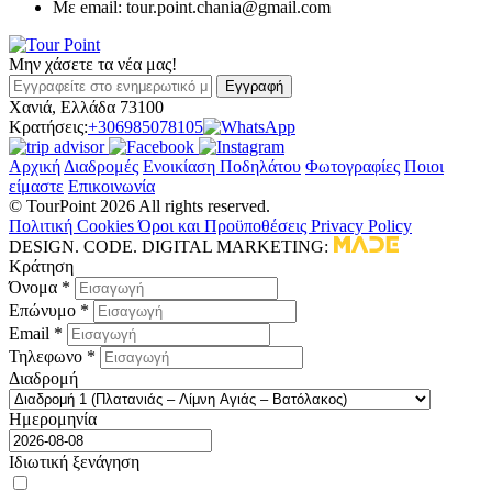
Με email: tour.point.chania@gmail.com
Μην χάσετε τα νέα μας!
Εγγραφή
Χανιά, Ελλάδα 73100
Κρατήσεις:
+306985078105
Αρχική
Διαδρομές
Ενοικίαση Ποδηλάτου
Φωτογραφίες
Ποιοι
είμαστε
Επικοινωνία
© TourPoint 2026 All rights reserved.
Πολιτική Cookies
Όροι και Προϋποθέσεις
Privacy Policy
DESIGN. CODE. DIGITAL MARKETING:
Κράτηση
Όνομα *
Επώνυμο *
Email *
Τηλεφωνο *
Διαδρομή
Ημερομηνία
Ιδιωτική ξενάγηση