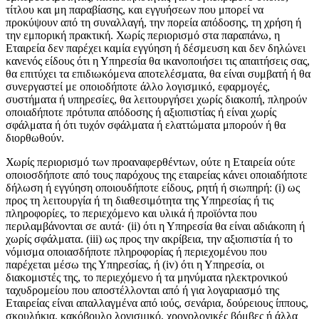
τίτλου και μη παραβίασης, και εγγυήσεων που μπορεί να
προκύψουν από τη συναλλαγή, την πορεία απόδοσης, τη χρήση ή
την εμπορική πρακτική. Χωρίς περιορισμό στα παραπάνω, η
Εταιρεία δεν παρέχει καμία εγγύηση ή δέσμευση και δεν δηλώνει
κανενός είδους ότι η Υπηρεσία θα ικανοποιήσει τις απαιτήσεις σας,
θα επιτύχει τα επιδιωκόμενα αποτελέσματα, θα είναι συμβατή ή θα
συνεργαστεί με οποιοδήποτε άλλο λογισμικό, εφαρμογές,
συστήματα ή υπηρεσίες, θα λειτουργήσει χωρίς διακοπή, πληρούν
οποιαδήποτε πρότυπα απόδοσης ή αξιοπιστίας ή είναι χωρίς
σφάλματα ή ότι τυχόν σφάλματα ή ελαττώματα μπορούν ή θα
διορθωθούν.
Χωρίς περιορισμό των προαναφερθέντων, ούτε η Εταιρεία ούτε
οποιοσδήποτε από τους παρόχους της εταιρείας κάνει οποιαδήποτε
δήλωση ή εγγύηση οποιουδήποτε είδους, ρητή ή σιωπηρή: (i) ως
προς τη λειτουργία ή τη διαθεσιμότητα της Υπηρεσίας ή τις
πληροφορίες, το περιεχόμενο και υλικά ή προϊόντα που
περιλαμβάνονται σε αυτά· (ii) ότι η Υπηρεσία θα είναι αδιάκοπη ή
χωρίς σφάλματα. (iii) ως προς την ακρίβεια, την αξιοπιστία ή το
νόμισμα οποιασδήποτε πληροφορίας ή περιεχομένου που
παρέχεται μέσω της Υπηρεσίας, ή (iv) ότι η Υπηρεσία, οι
διακομιστές της, το περιεχόμενο ή τα μηνύματα ηλεκτρονικού
ταχυδρομείου που αποστέλλονται από ή για λογαριασμό της
Εταιρείας είναι απαλλαγμένα από ιούς, σενάρια, δούρειους ίππους,
σκουλήκια, κακόβουλο λογισμικό, χρονολογικές βόμβες ή άλλα