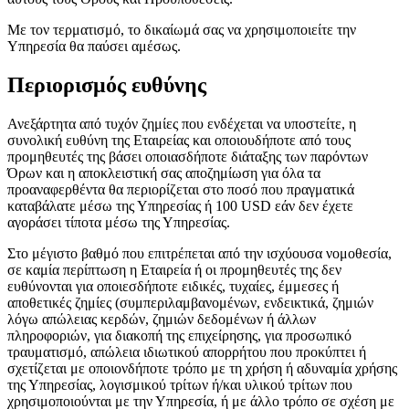
Με τον τερματισμό, το δικαίωμά σας να χρησιμοποιείτε την
Υπηρεσία θα παύσει αμέσως.
Περιορισμός ευθύνης
Ανεξάρτητα από τυχόν ζημίες που ενδέχεται να υποστείτε, η
συνολική ευθύνη της Εταιρείας και οποιουδήποτε από τους
προμηθευτές της βάσει οποιασδήποτε διάταξης των παρόντων
Όρων και η αποκλειστική σας αποζημίωση για όλα τα
προαναφερθέντα θα περιορίζεται στο ποσό που πραγματικά
καταβάλατε μέσω της Υπηρεσίας ή 100 USD εάν δεν έχετε
αγοράσει τίποτα μέσω της Υπηρεσίας.
Στο μέγιστο βαθμό που επιτρέπεται από την ισχύουσα νομοθεσία,
σε καμία περίπτωση η Εταιρεία ή οι προμηθευτές της δεν
ευθύνονται για οποιεσδήποτε ειδικές, τυχαίες, έμμεσες ή
αποθετικές ζημίες (συμπεριλαμβανομένων, ενδεικτικά, ζημιών
λόγω απώλειας κερδών, ζημιών δεδομένων ή άλλων
πληροφοριών, για διακοπή της επιχείρησης, για προσωπικό
τραυματισμό, απώλεια ιδιωτικού απορρήτου που προκύπτει ή
σχετίζεται με οποιονδήποτε τρόπο με τη χρήση ή αδυναμία χρήσης
της Υπηρεσίας, λογισμικού τρίτων ή/και υλικού τρίτων που
χρησιμοποιούνται με την Υπηρεσία, ή με άλλο τρόπο σε σχέση με