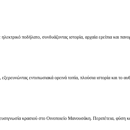
ηλεκτρικό ποδήλατο, συνδυάζοντας ιστορία, αρχαία ερείπια και πανο
εξερευνώντας εντυπωσιακά ορεινά τοπία, πλούσια ιστορία και το αυθ
γευσιγνωσία κρασιού στο Οινοποιείο Μανουσάκη. Περιπέτεια, φύση και